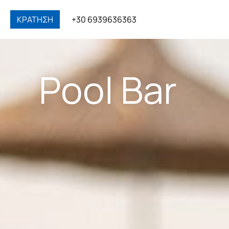
ΚΡΑΤΗΣΗ
+30 6939636363
Pool Bar