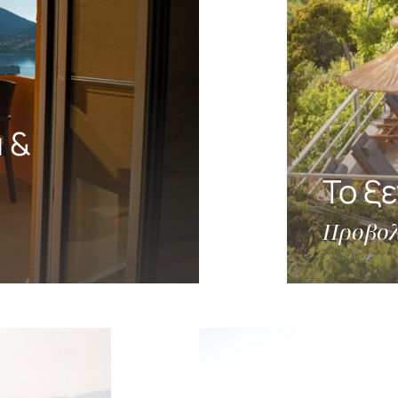
 &
Το ξ
Προβολ